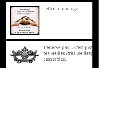
Lettre à mon égo
T'énerve pas... C'est juste
tes vieilles (très vieilles)
casseroles...
Moi être renard ailé !
Rencontre du troisième
type (ça marche aussi
avec les filles!)