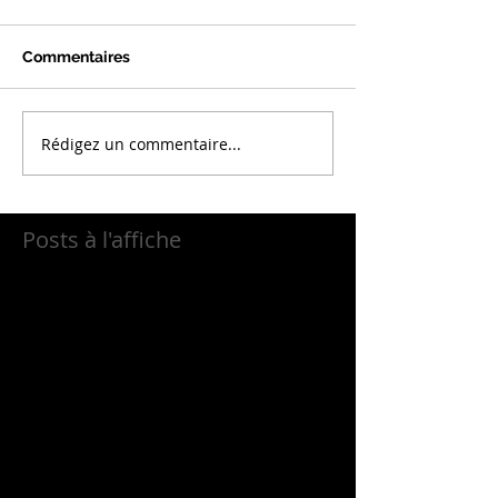
Commentaires
Rédigez un commentaire...
Posts à l'affiche
Revenez bientôt
Dès que de nouveaux posts
seront publiés, vous les
verrez ici.