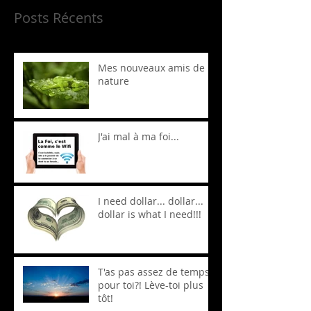
Posts Récents
Mes nouveaux amis de la
nature
J'ai mal à ma foi...
I need dollar... dollar...
dollar is what I need!!!
T'as pas assez de temps
pour toi?! Lève-toi plus
tôt!