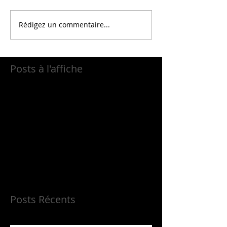
Rédigez un commentaire...
Posts à l'affiche
Revenez bientôt
Dès que de nouveaux posts
seront publiés, vous les
verrez ici.
Posts Récents