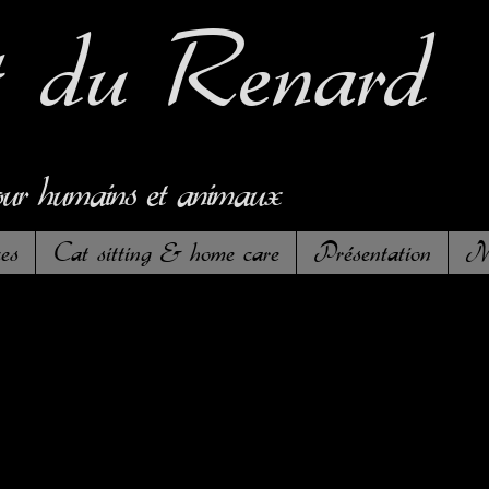
t
du Renard
our humains et animaux
es
Cat sitting & home care
Présentation
Me