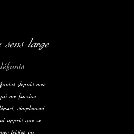
 sens large
défunts
funtes depuis mes
qui me fascine
épart, simplement
’ai appris que ce
mes tristes ou