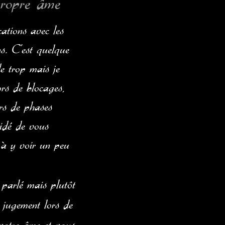
propre âme
ations avec les
s. C’est quelque
de trop mais je
ors de blocages,
ors de phases
cidé de vous
 à y voir un peu
parlé mais plutôt
 jugement lors de