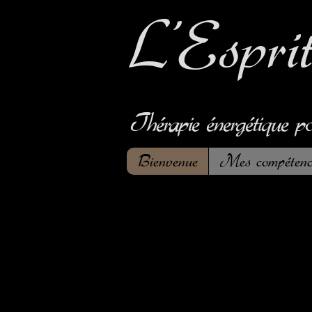
L'Espri
Thérapie énergétique p
Bienvenue
Mes compétenc