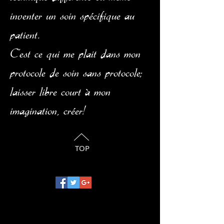
inventer un soin spécifique au
patient.
C'est ce qui me plait dans mon
protocole de soin sans protocole;
laisser libre court à mon
imagination, créer!
TOP
© 2023 by The Animal Clinic. Proudly created
with
Wix.com