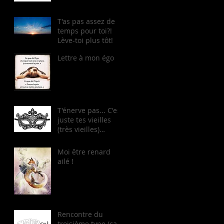
T'as pas assez de
temps pour toi?!
Lève-toi plus tôt!
Lettre à mon égo
T'énerve pas... C'est
juste tes vieilles
(très vieilles)
casseroles...
Moi être renard
ailé !
Rencontre du
troisième type (ça