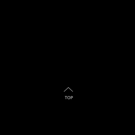
TOP
ed with
Wix.com