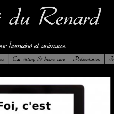
t
du Renard
our humains et animaux
es
Cat sitting & home care
Présentation
Me