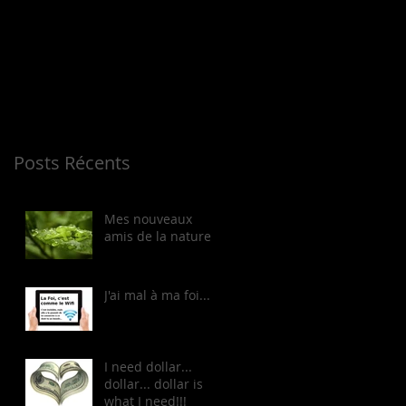
bientôt
Dès que de
nouveaux posts
seront publiés, vous
les verrez ici.
Posts Récents
Mes nouveaux
amis de la nature
J'ai mal à ma foi...
I need dollar...
dollar... dollar is
what I need!!!