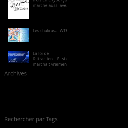
marche aussi avec
les filles!)
Les chakras... WTF?!
La loi de
l’attraction… Et si ça
marchait vraiment
?!
Archives
septembre 2017
(1)
1 post
mars 2017
(1)
1 post
février 2017
(5)
5 posts
janvier 2017
(7)
7 posts
décembre 2016
(9)
9 posts
Rechercher par Tags