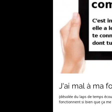
J'ai mal à ma foi
(désolée du laps de temps écou
fonctionnent si bien que ça me 