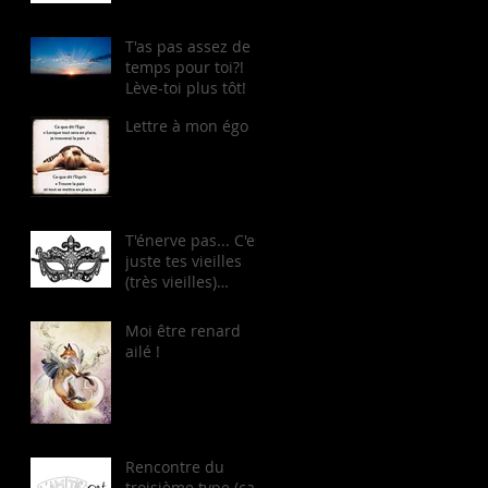
T'as pas assez de
temps pour toi?!
Lève-toi plus tôt!
Lettre à mon égo
T'énerve pas... C'est
juste tes vieilles
(très vieilles)
casseroles...
Moi être renard
ailé !
Rencontre du
troisième type (ça