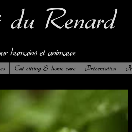
t
du Renard
our humains et animaux
es
Cat sitting & home care
Présentation
Me