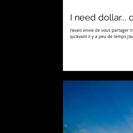
I need dollar... 
J'avais envie de vous partager 
qu'avant il y a peu de temps j'av