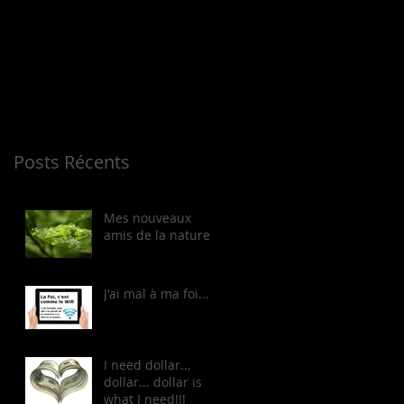
bientôt
Dès que de
nouveaux posts
seront publiés, vous
les verrez ici.
Posts Récents
Mes nouveaux
amis de la nature
J'ai mal à ma foi...
I need dollar...
dollar... dollar is
what I need!!!