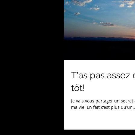
T'as pas assez 
tôt!
Je vais vous partager un secret
ma vie! En fait c'est plus qu'un..