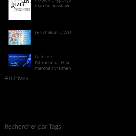
marche aussi avec
les filles!)
Les chakras... WTF?!
La loi de
l’attraction… Et si ça
marchait vraiment
?!
Archives
septembre 2017
(1)
1 post
mars 2017
(1)
1 post
février 2017
(5)
5 posts
janvier 2017
(7)
7 posts
décembre 2016
(9)
9 posts
Rechercher par Tags