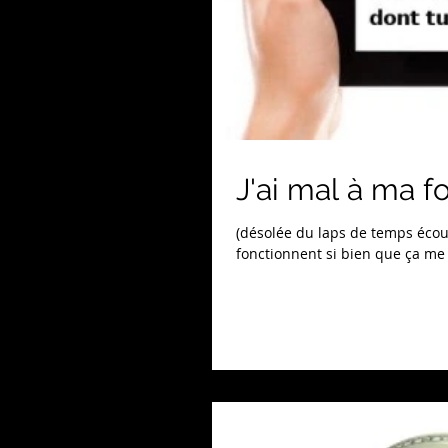
J'ai mal à ma foi
(désolée du laps de temps écou
fonctionnent si bien que ça me 