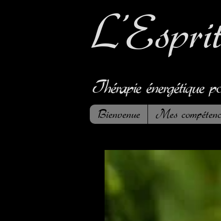
L'Espri
Thérapie énergétique p
Bienvenue
Mes compétenc